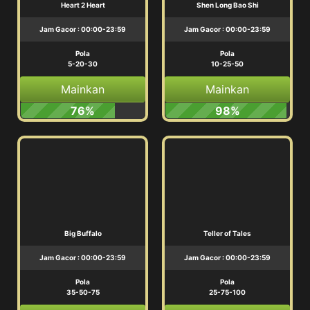
Heart 2 Heart
Shen Long Bao Shi
Jam Gacor : 00:00-23:59
Jam Gacor : 00:00-23:59
Pola
Pola
5-20-30
10-25-50
Mainkan
Mainkan
76%
98%
Big Buffalo
Teller of Tales
Jam Gacor : 00:00-23:59
Jam Gacor : 00:00-23:59
Pola
Pola
35-50-75
25-75-100