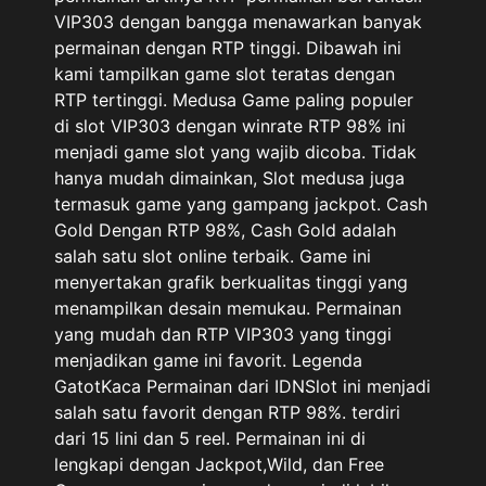
VIP303 dengan bangga menawarkan banyak
permainan dengan RTP tinggi. Dibawah ini
kami tampilkan game slot teratas dengan
RTP tertinggi. Medusa Game paling populer
di slot VIP303 dengan winrate RTP 98% ini
menjadi game slot yang wajib dicoba. Tidak
hanya mudah dimainkan, Slot medusa juga
termasuk game yang gampang jackpot. Cash
Gold Dengan RTP 98%, Cash Gold adalah
salah satu slot online terbaik. Game ini
menyertakan grafik berkualitas tinggi yang
menampilkan desain memukau. Permainan
yang mudah dan RTP VIP303 yang tinggi
menjadikan game ini favorit. Legenda
GatotKaca Permainan dari IDNSlot ini menjadi
salah satu favorit dengan RTP 98%. terdiri
dari 15 lini dan 5 reel. Permainan ini di
lengkapi dengan Jackpot,Wild, dan Free