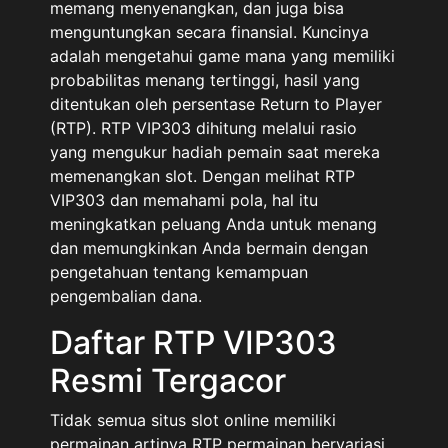
memang menyenangkan, dan juga bisa
menguntungkan secara finansial. Kuncinya
adalah mengetahui game mana yang memiliki
probabilitas menang tertinggi, hasil yang
ditentukan oleh persentase Return to Player
(RTP). RTP VIP303 dihitung melalui rasio
yang mengukur hadiah pemain saat mereka
memenangkan slot. Dengan melihat RTP
VIP303 dan memahami pola, hal itu
meningkatkan peluang Anda untuk menang
dan memungkinkan Anda bermain dengan
pengetahuan tentang kemampuan
pengembalian dana.
Daftar RTP VIP303
Resmi Tergacor
Tidak semua situs slot online memiliki
permainan artinya RTP permainan bervariasi.