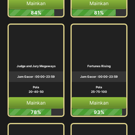
Mainkan
Mainkan
84%
81%
Judge and Jury Megaways
Fortunes Rising
Jam Gacor : 00:00-23:59
Jam Gacor : 00:00-23:59
Pola
Pola
20-40-50
25-75-100
Mainkan
Mainkan
78%
93%