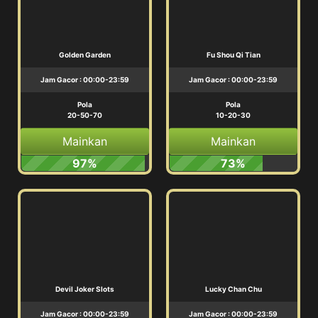
Golden Garden
Fu Shou Qi Tian
Jam Gacor : 00:00-23:59
Jam Gacor : 00:00-23:59
Pola
Pola
20-50-70
10-20-30
Mainkan
Mainkan
97%
73%
Devil Joker Slots
Lucky Chan Chu
Jam Gacor : 00:00-23:59
Jam Gacor : 00:00-23:59