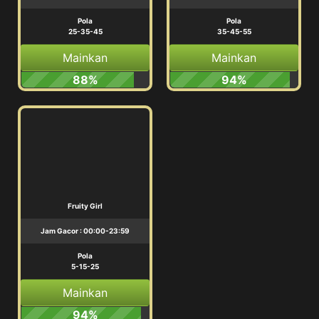
Pola
Pola
25-35-45
35-45-55
Mainkan
Mainkan
88%
94%
Fruity Girl
Jam Gacor : 00:00-23:59
Pola
5-15-25
Mainkan
94%