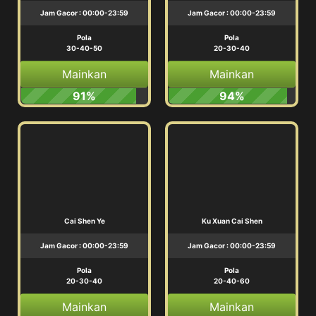
Jam Gacor : 00:00-23:59
Jam Gacor : 00:00-23:59
Pola
Pola
30-40-50
20-30-40
Mainkan
Mainkan
91%
94%
Cai Shen Ye
Ku Xuan Cai Shen
Jam Gacor : 00:00-23:59
Jam Gacor : 00:00-23:59
Pola
Pola
20-30-40
20-40-60
Mainkan
Mainkan