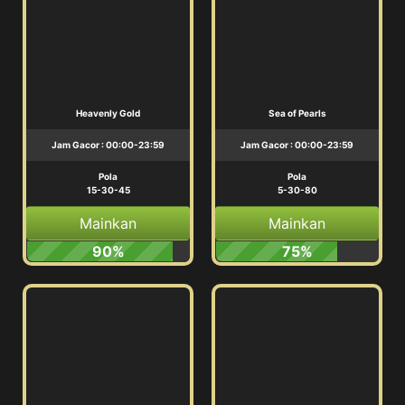
Heavenly Gold
Sea of Pearls
Jam Gacor : 00:00-23:59
Jam Gacor : 00:00-23:59
Pola
Pola
15-30-45
5-30-80
Mainkan
Mainkan
90%
75%