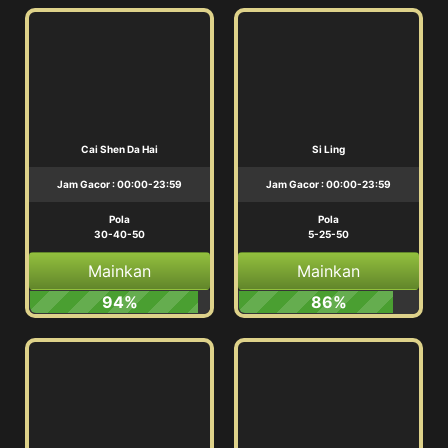
Cai Shen Da Hai
Si Ling
Jam Gacor : 00:00-23:59
Jam Gacor : 00:00-23:59
Pola
Pola
30-40-50
5-25-50
Mainkan
Mainkan
94%
86%