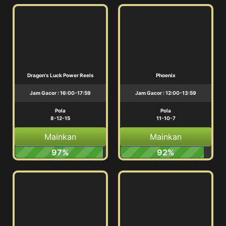
Dragon's Luck Power Reels
Phoenix
Jam Gacor : 16:00-17:59
Jam Gacor : 12:00-13:59
Pola
Pola
8-12-15
11-10-7
Mainkan
Mainkan
97%
92%