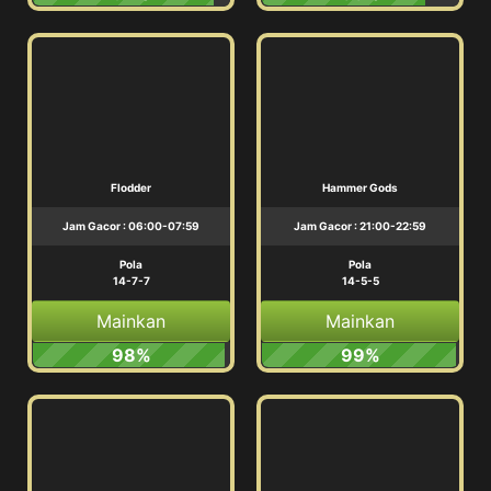
Flodder
Hammer Gods
Jam Gacor : 06:00-07:59
Jam Gacor : 21:00-22:59
Pola
Pola
14-7-7
14-5-5
Mainkan
Mainkan
98%
99%