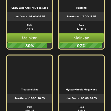
Snow Wild And The 7 Features
Hustling
Jam Gacor : 08:00-09:59
Jam Gacor : 17:00-18:59
Pola
Pola
7-1-6
17-11-5
Mainkan
Mainkan
89%
97%
Treasure Mine
Mystery Reels Megaways
Jam Gacor : 19:00-20:59
Jam Gacor : 00:00-01:59
Pola
Pola
15-11-7
8-5-8