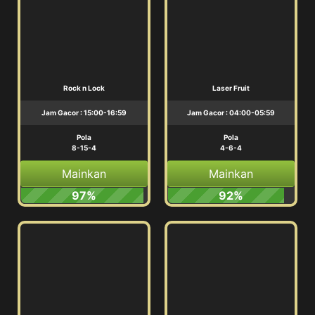
Rock n Lock
Laser Fruit
Jam Gacor : 15:00-16:59
Jam Gacor : 04:00-05:59
Pola
Pola
8-15-4
4-6-4
Mainkan
Mainkan
97%
92%