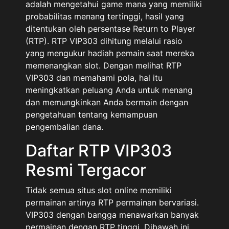
adalah mengetahui game mana yang memiliki
probabilitas menang tertinggi, hasil yang
ditentukan oleh persentase Return to Player
(RTP). RTP VIP303 dihitung melalui rasio
yang mengukur hadiah pemain saat mereka
memenangkan slot. Dengan melihat RTP
VIP303 dan memahami pola, hal itu
meningkatkan peluang Anda untuk menang
dan memungkinkan Anda bermain dengan
pengetahuan tentang kemampuan
pengembalian dana.
Daftar RTP VIP303
Resmi Tergacor
Tidak semua situs slot online memiliki
permainan artinya RTP permainan bervariasi.
VIP303 dengan bangga menawarkan banyak
permainan dengan RTP tinggi. Dibawah ini