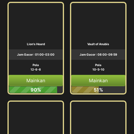
Lion's Hoard
Vault of Anubis
Jam Gacor : 01:00-03:00
Jam Gacor : 08:00-09:59
Pola
Pola
12-6-6
10-5-10
Mainkan
Mainkan
90%
51%