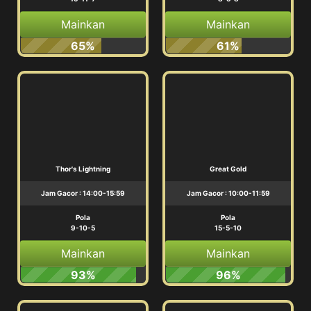
Mainkan
Mainkan
65%
61%
Thor's Lightning
Great Gold
Jam Gacor : 14:00-15:59
Jam Gacor : 10:00-11:59
Pola
Pola
9-10-5
15-5-10
Mainkan
Mainkan
93%
96%