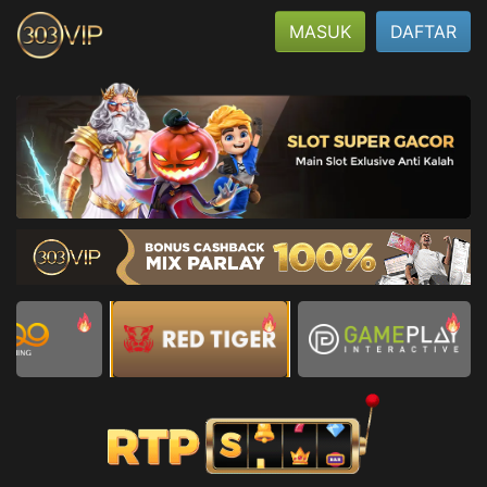
MASUK
DAFTAR