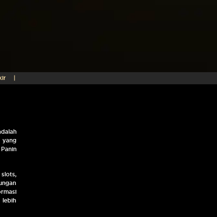
kir
|
adalah
 yang
 Panin
slots,
kungan
ormasi
 lebih