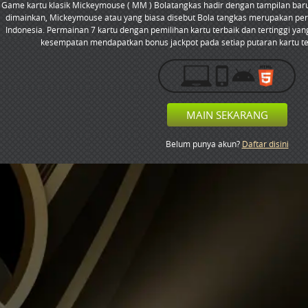
Game kartu klasik Mickeymouse ( MM ) Bolatangkas hadir dengan tampilan baru
dimainkan, Mickeymouse atau yang biasa disebut Bola tangkas merupakan per
Indonesia. Permainan 7 kartu dengan pemilihan kartu terbaik dan tertinggi y
kesempatan mendapatkan bonus jackpot pada setiap putaran kartu te
MAIN SEKARANG
Belum punya akun?
Daftar disini