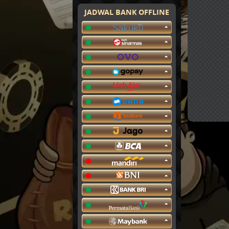
JADWAL BANK OFFLINE